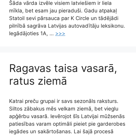
Šāda vārda izvēle visiem latviešiem ir liela
mīkla, bet esam jau pieraduši. Gadu atpakaļ
Statoil sevi pārsauca par K Circle un tādējādi
pilnībā sagrāva Latvijas autovadītāju leksikonu.
Iegādājoties 1A, …
>>>
Ragavas taisa vasarā,
ratus ziemā
Katrai preču grupai ir savs sezonāls raksturs.
Siltos zābakus mēs velkam ziemā, bet vieglu
apģērbu vasarā. Ievērojot šīs Latvijai mūžsenās
patiesības varam optimāli pieiet pie garderobes
iegādes un sakārtošanas. Lai šajā procesā