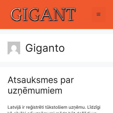
Skip
to
Menu
content
Giganto
Atsauksmes par
uzņēmumiem
Latvijā ir reģistrēti tūkstošiem uzņēmu. Līdzīgi