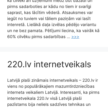
kā cilvēki arī uzņēmumi mēdz būt dažādi un
pirms sadarboties ar kādu no tiem ir svarīgi
saprast, kas lācītim vēderā. Atsauksmes var
iegūt no tuviem vai tāliem paziņām vai lasīt
intenretā. Lielākā daļa izvēlas pēdējo variantu
un ne bez pamata. Pētījumi liecina, ka vairāk kā
60% cilvēku pirms sadarbības …
>>>
220.lv internetveikals
Latvijā plaši zināmais internetveikals – 220.lv ir
viens no populārākajiem mazumtirdzniecības
interneta veikaliem Latvijā. Interesanti, ka pirms
internetveikala 220.lv visā Latvijā plaši
pazīstams bija neliels sadzīves tehnikas un