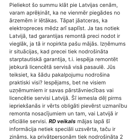
Pieliekot šo summu klāt pie Latvijas cenām,
varam aprēķināt, ka ne vienmēr piegādes no
ārzemēm ir lētākas. Tāpat jāatceras, ka
elektropreces mēdz arī saplīst. Ja tas notiek
Latvijā, tad garantijas remontā preci nodot ir
vieglāk, ja tā ir nopirkta pašu mājās. Izņēmums
ir situācijas, kad precei tiek nodrošināta
starptautiskā garantija, t.i. iespēja remontēt
jebkurā licencētā servisā visā pasaulē. Jūs
teiksiet, ka šādu pakalpojumu nodrošina
praktiski visi? Iespējams, bet ne visiem
uzņēmumiem ir savas pārstāvniecības vai
licencētie servisi Latvijā. Šī iemesla dēļ pirms
iepriekšanās ir vērts obligāti pievērst uzmanību
remonta nosacījumiem un tam, vai Latvijā ir
oficiālie servisi.
RD veikals
mājas lapā šī
informācija netiek speciāli uzsvērta, taču ir
zināms, ka privātpersonām tiek nodrošināta 2