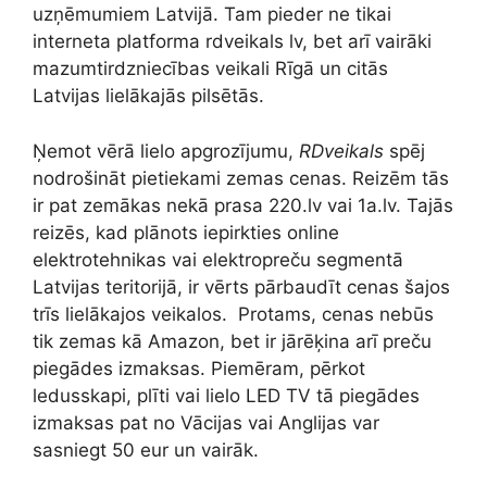
uzņēmumiem Latvijā. Tam pieder ne tikai
interneta platforma rdveikals lv, bet arī vairāki
mazumtirdzniecības veikali Rīgā un citās
Latvijas lielākajās pilsētās.
Ņemot vērā lielo apgrozījumu,
RDveikals
spēj
nodrošināt pietiekami zemas cenas. Reizēm tās
ir pat zemākas nekā prasa 220.lv vai 1a.lv. Tajās
reizēs, kad plānots iepirkties online
elektrotehnikas vai elektropreču segmentā
Latvijas teritorijā, ir vērts pārbaudīt cenas šajos
trīs lielākajos veikalos. Protams, cenas nebūs
tik zemas kā Amazon, bet ir jārēķina arī preču
piegādes izmaksas. Piemēram, pērkot
ledusskapi, plīti vai lielo LED TV tā piegādes
izmaksas pat no Vācijas vai Anglijas var
sasniegt 50 eur un vairāk.