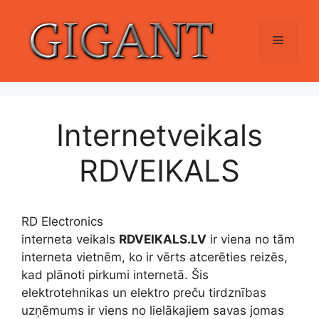
Skip
to
Menu
content
Internetveikals
RDVEIKALS
RD Electronics
interneta veikals
RDVEIKALS.LV
ir viena no tām
interneta vietnēm, ko ir vērts atcerēties reizēs,
kad plānoti pirkumi internetā. Šis
elektrotehnikas un elektro preču tirdznības
uzņēmums ir viens no lielākajiem savas jomas